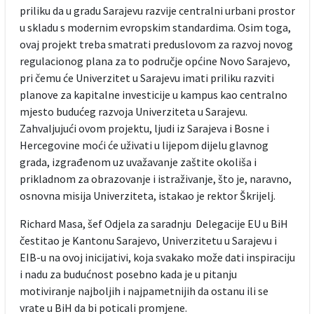
priliku da u gradu Sarajevu razvije centralni urbani prostor
u skladu s modernim evropskim standardima. Osim toga,
ovaj projekt treba smatrati preduslovom za razvoj novog
regulacionog plana za to područje općine Novo Sarajevo,
pri čemu će Univerzitet u Sarajevu imati priliku razviti
planove za kapitalne investicije u kampus kao centralno
mjesto budućeg razvoja Univerziteta u Sarajevu.
Zahvaljujući ovom projektu, ljudi iz Sarajeva i Bosne i
Hercegovine moći će uživati u lijepom dijelu glavnog
grada, izgrađenom uz uvažavanje zaštite okoliša i
prikladnom za obrazovanje i istraživanje, što je, naravno,
osnovna misija Univerziteta, istakao je rektor Škrijelj.
Richard Masa, šef Odjela za saradnju Delegacije EU u BiH
čestitao je Kantonu Sarajevo, Univerzitetu u Sarajevu i
EIB-u na ovoj inicijativi, koja svakako može dati inspiraciju
i nadu za budućnost posebno kada je u pitanju
motiviranje najboljih i najpametnijih da ostanu ili se
vrate u BiH da bi poticali promjene.