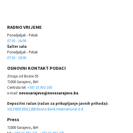
RADNO VRIJEME
Ponedjeljak - Petak
07:30 - 16:00
Šalter sala
Ponedjeljak - Petak
07:30 - 18:00
OSNOVNI KONTAKT PODACI
Zmaja od Bosne 55
71000 Sarajevo, BiH
Centrala tel:
+387 33 492-100
e-mail:
novosarajevo@novosarajevo.ba
Depozitni račun (račun za prikupljanje javnih prihoda):
1411965320011288 Bosna Bank International d.d.
Press
71000 Sarajevo, BiH