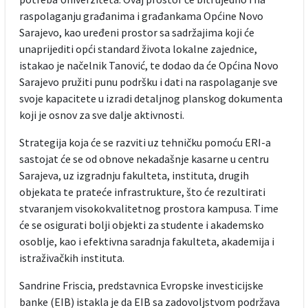
raspolaganju građanima i građankama Općine Novo
Sarajevo, kao uređeni prostor sa sadržajima koji će
unaprijediti opći standard života lokalne zajednice,
istakao je načelnik Tanović, te dodao da će Općina Novo
Sarajevo pružiti punu podršku i dati na raspolaganje sve
svoje kapacitete u izradi detaljnog planskog dokumenta
koji je osnov za sve dalje aktivnosti.
Strategija koja će se razviti uz tehničku pomoću ERI-a
sastojat će se od obnove nekadašnje kasarne u centru
Sarajeva, uz izgradnju fakulteta, instituta, drugih
objekata te prateće infrastrukture, što će rezultirati
stvaranjem visokokvalitetnog prostora kampusa. Time
će se osigurati bolji objekti za studente i akademsko
osoblje, kao i efektivna saradnja fakulteta, akademija i
istraživačkih instituta.
Sandrine Friscia, predstavnica Evropske investicijske
banke (EIB) istakla je da EIB sa zadovoljstvom podržava