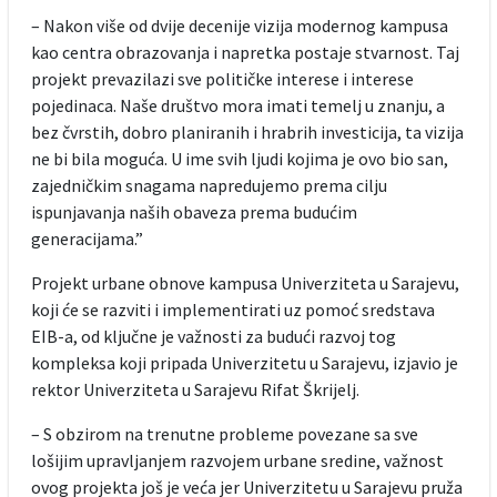
– Nakon više od dvije decenije vizija modernog kampusa
kao centra obrazovanja i napretka postaje stvarnost. Taj
projekt prevazilazi sve političke interese i interese
pojedinaca. Naše društvo mora imati temelj u znanju, a
bez čvrstih, dobro planiranih i hrabrih investicija, ta vizija
ne bi bila moguća. U ime svih ljudi kojima je ovo bio san,
zajedničkim snagama napredujemo prema cilju
ispunjavanja naših obaveza prema budućim
generacijama.”
Projekt urbane obnove kampusa Univerziteta u Sarajevu,
koji će se razviti i implementirati uz pomoć sredstava
EIB-a, od ključne je važnosti za budući razvoj tog
kompleksa koji pripada Univerzitetu u Sarajevu, izjavio je
rektor Univerziteta u Sarajevu Rifat Škrijelj.
– S obzirom na trenutne probleme povezane sa sve
lošijim upravljanjem razvojem urbane sredine, važnost
ovog projekta još je veća jer Univerzitetu u Sarajevu pruža