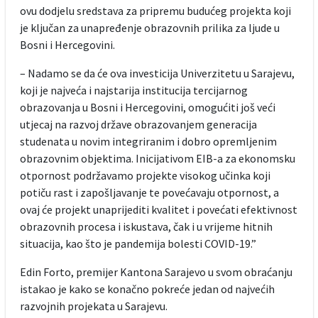
ovu dodjelu sredstava za pripremu budućeg projekta koji
je ključan za unapređenje obrazovnih prilika za ljude u
Bosni i Hercegovini.
– Nadamo se da će ova investicija Univerzitetu u Sarajevu,
koji je najveća i najstarija institucija tercijarnog
obrazovanja u Bosni i Hercegovini, omogućiti još veći
utjecaj na razvoj države obrazovanjem generacija
studenata u novim integriranim i dobro opremljenim
obrazovnim objektima. Inicijativom EIB-a za ekonomsku
otpornost podržavamo projekte visokog učinka koji
potiču rast i zapošljavanje te povećavaju otpornost, a
ovaj će projekt unaprijediti kvalitet i povećati efektivnost
obrazovnih procesa i iskustava, čak i u vrijeme hitnih
situacija, kao što je pandemija bolesti COVID-19.”
Edin Forto, premijer Kantona Sarajevo u svom obraćanju
istakao je kako se konačno pokreće jedan od najvećih
razvojnih projekata u Sarajevu.