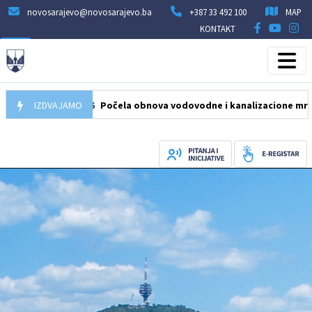
novosarajevo@novosarajevo.ba
+387 33 492 100
MAP
KONTAKT
05.08.2026
IZDVAJAMO
Počela obnova vodovodne i kanalizacione mreže u ulic