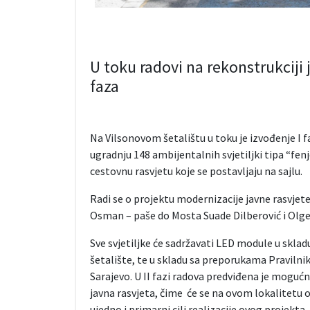
U toku radovi na rekonstrukciji 
faza
Na Vilsonovom šetalištu u toku je izvođenje I f
ugradnju 148 ambijentalnih svjetiljki tipa “fenj
cestovnu rasvjetu koje se postavljaju na sajlu.
Radi se o projektu modernizacije javne rasvjete
Osman – paše do Mosta Suade Dilberović i Olge Šuč
Sve svjetiljke će sadržavati LED module u skla
šetalište, te u skladu sa preporukama Praviln
Sarajevo. U II fazi radova predviđena je moguć
javna rasvjeta, čime će se na ovom lokalitetu os
ujedno i primarni cilj realizacije ovog projekta.