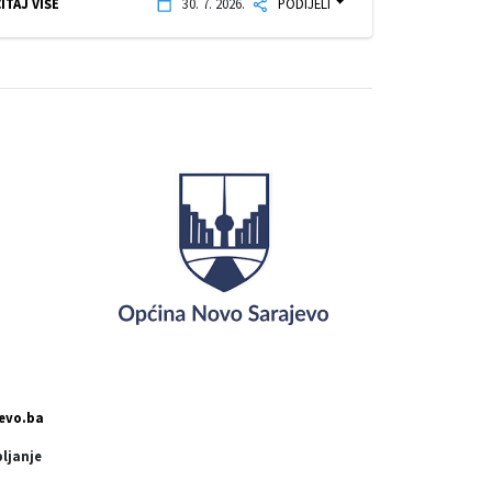
ITAJ VIŠE
30. 7. 2026.
PODIJELI
evo.ba
pljanje