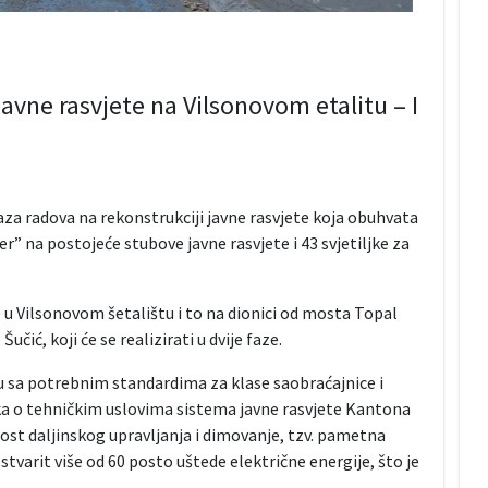
javne rasvjete na Vilsonovom etalitu – I
aza radova na rekonstrukciji javne rasvjete koja obuhvata
er” na postojeće stubove javne rasvjete i 43 svjetiljke za
 u Vilsonovom šetalištu i to na dionici od mosta Topal
ić, koji će se realizirati u dvije faze.
du sa potrebnim standardima za klase saobraćajnice i
ika o tehničkim uslovima sistema javne rasvjete Kantona
nost daljinskog upravljanja i dimovanje, tzv. pametna
tvarit više od 60 posto uštede električne energije, što je