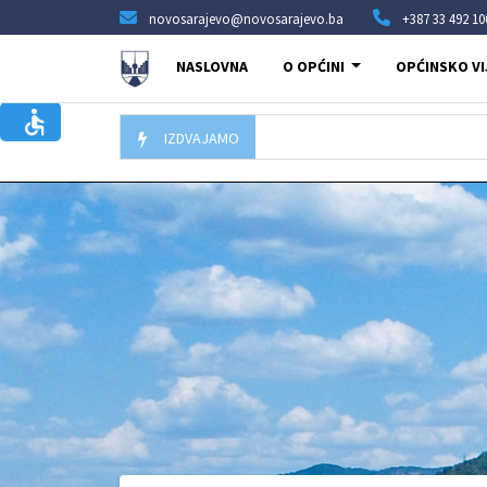
novosarajevo@novosarajevo.ba
+387 33 492 10
NASLOVNA
O OPĆINI
OPĆINSKO VI
IZDVAJAMO