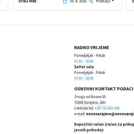
ČITAJ VIŠE
05. 8. 2026.
PODIJELI
Č
RADNO VRIJEME
Ponedjeljak - Petak
07:30 - 16:00
Šalter sala
Ponedjeljak - Petak
07:30 - 18:00
OSNOVNI KONTAKT PODACI
Zmaja od Bosne 55
71000 Sarajevo, BiH
Centrala tel:
+387 33 492-100
e-mail:
novosarajevo@novosaraj
Depozitni račun (račun za priku
javnih prihoda):