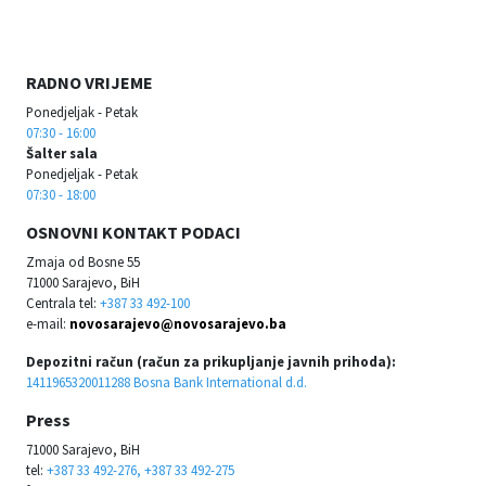
RADNO VRIJEME
Ponedjeljak - Petak
07:30 - 16:00
Šalter sala
Ponedjeljak - Petak
07:30 - 18:00
OSNOVNI KONTAKT PODACI
Zmaja od Bosne 55
71000 Sarajevo, BiH
Centrala tel:
+387 33 492-100
e-mail:
novosarajevo@novosarajevo.ba
Depozitni račun (račun za prikupljanje javnih prihoda):
1411965320011288 Bosna Bank International d.d.
Press
71000 Sarajevo, BiH
tel:
+387 33 492-276, +387 33 492-275