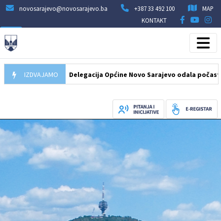
novosarajevo@novosarajevo.ba
+387 33 492 100
MAP
KONTAKT
07.08.2026
IZDVAJAMO
Delegacija Općine Novo Sarajevo odala počast šehidima