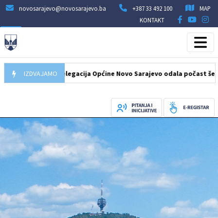
novosarajevo@novosarajevo.ba
+387 33 492 100
MAP
KONTAKT
7.08.2026
IZDVAJAMO
Delegacija Općine Novo Sarajevo odala počast šehidima i