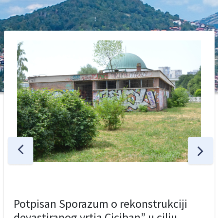
Potpisan Sporazum o rekonstrukciji
devastiranog vrtia Ciciban” u cilju