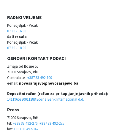
RADNO VRIJEME
Ponedjeljak - Petak
07:30 - 16:00
Šalter sala
Ponedjeljak - Petak
07:30 - 18:00
OSNOVNI KONTAKT PODACI
Zmaja od Bosne 55
71000 Sarajevo, BiH
Centrala tel:
+387 33 492-100
e-mail:
novosarajevo@novosarajevo.ba
Depozitni račun (račun za prikupljanje javnih prihoda):
1411965320011288 Bosna Bank International d.d.
Press
71000 Sarajevo, BiH
tel:
+387 33 492-276, +387 33 492-275
fax:
+387 33 492-342