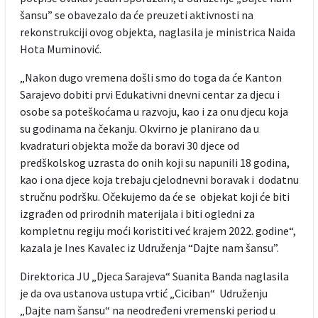
šansu” se obavezalo da će preuzeti aktivnosti na
rekonstrukciji ovog objekta, naglasila je ministrica Naida
Hota Muminović.
„Nakon dugo vremena došli smo do toga da će Kanton
Sarajevo dobiti prvi Edukativni dnevni centar za djecu i
osobe sa poteškoćama u razvoju, kao i za onu djecu koja
su godinama na čekanju. Okvirno je planirano da u
kvadraturi objekta može da boravi 30 djece od
predškolskog uzrasta do onih koji su napunili 18 godina,
kao i ona djece koja trebaju cjelodnevni boravak i dodatnu
stručnu podršku. Očekujemo da će se objekat koji će biti
izgrađen od prirodnih materijala i biti ogledni za
kompletnu regiju moći koristiti već krajem 2022. godine“,
kazala je Ines Kavalec iz Udruženja “Dajte nam šansu”.
Direktorica JU „Djeca Sarajeva“ Suanita Banda naglasila
je da ova ustanova ustupa vrtić „Ciciban“ Udruženju
„Dajte nam šansu“ na neodređeni vremenski period u