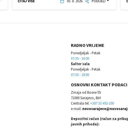
ČITAJ VIŠE
05. 8. 2026.
PODIJELI
Č
RADNO VRIJEME
Ponedjeljak - Petak
07:30 - 16:00
Šalter sala
Ponedjeljak - Petak
07:30 - 18:00
OSNOVNI KONTAKT PODACI
Zmaja od Bosne 55
71000 Sarajevo, BiH
Centrala tel:
+387 33 492-100
e-mail:
novosarajevo@novosaraj
Depozitni račun (račun za priku
javnih prihoda):