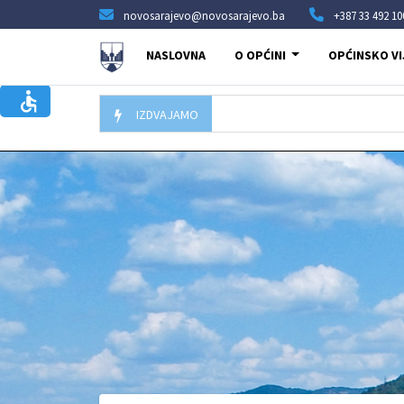
novosarajevo@novosarajevo.ba
+387 33 492 10
NASLOVNA
O OPĆINI
OPĆINSKO VI
IZDVAJAMO