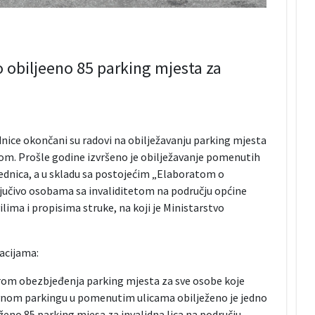
 obiljeeno 85 parking mjesta za
nice okončani su radovi na obilježavanju parking mjesta
tom. Prošle godine izvršeno je obilježavanje pomenutih
dnica, a u skladu sa postojećim „Elaboratom o
ljučivo osobama sa invaliditetom na području općine
ilima i propisima struke, na koji je Ministarstvo
kacijama:
rom obezbjeđenja parking mjesta za sve osobe koje
avnom parkingu u pomenutim ulicama obilježeno je jedno
eženo 85 parking mjesa za invalidna lica na području