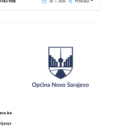
ITAJ VIŠE
30. 7. 2026.
PODIJELI
evo.ba
pljanje