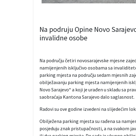
Na podruju Opine Novo Sarajevo
invalidne osobe
Na području četiri novosarajevske mjesne zajed
namijenjenih isključivo osobama sa invalidite
parking mjesta na području sedam mjesnih zaje
obilježavanju parking mjesta namijenjenih isk
Novo Sarajevo“ a koji je urađen u skladu sa prav
saobraćaja Kantona Sarajevo dalo saglasnost.
Radovi su ove godine izvedeni na slijedećim lo
Obilježena parking mjesta su rađena sa namje
posjeduju znak pristupačnosti, a na svakom j
ili dva parking mjesta. Do sada je ukupno obilj