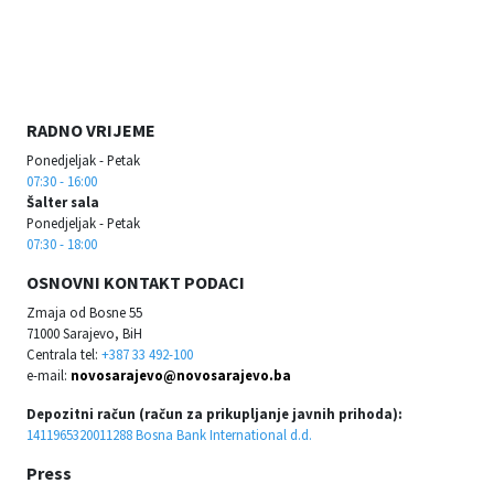
RADNO VRIJEME
Ponedjeljak - Petak
07:30 - 16:00
Šalter sala
Ponedjeljak - Petak
07:30 - 18:00
OSNOVNI KONTAKT PODACI
Zmaja od Bosne 55
71000 Sarajevo, BiH
Centrala tel:
+387 33 492-100
e-mail:
novosarajevo@novosarajevo.ba
Depozitni račun (račun za prikupljanje javnih prihoda):
1411965320011288 Bosna Bank International d.d.
Press