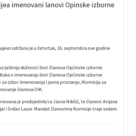
vijea imenovani lanovi Opinske izborne
ajevo održana je u četvrtak, 16. septembra ove godine
 razrješenju dužnosti šest članova Općinske izborne
dluka o imenovanju šest članova Općinske izborne
 za izbor iimenovanja i javna priznanja /Komisija za
novanje članova OiK.
ovana je predsjednik/ca Jasna Nikšić, te članovi: Arijana
ijal i Srđan Lazar. Mandat članovima Komisije traje sedam