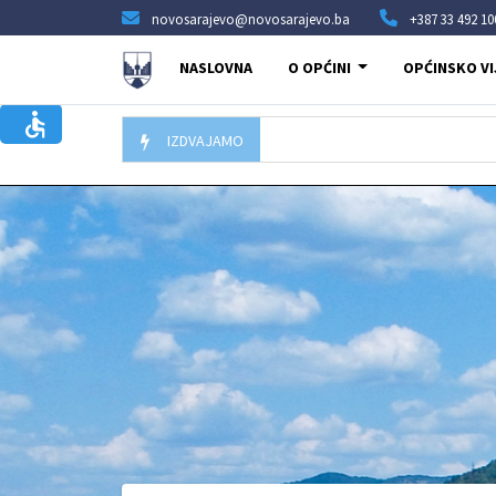
novosarajevo@novosarajevo.ba
+387 33 492 10
NASLOVNA
O OPĆINI
OPĆINSKO VI
IZDVAJAMO