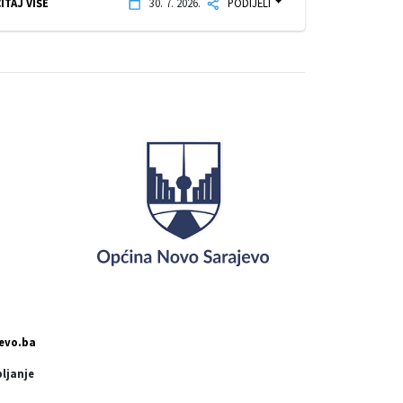
ITAJ VIŠE
30. 7. 2026.
PODIJELI
evo.ba
pljanje