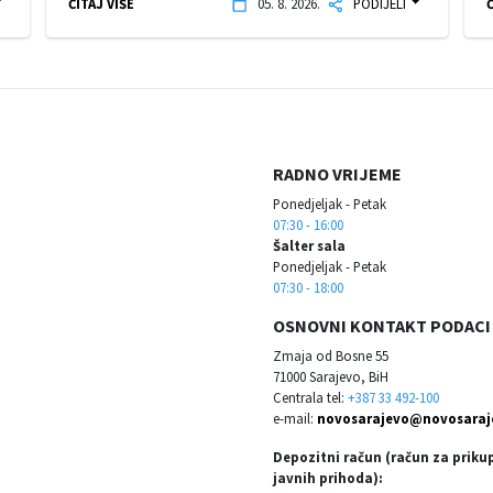
ČITAJ VIŠE
05. 8. 2026.
PODIJELI
Č
RADNO VRIJEME
Ponedjeljak - Petak
07:30 - 16:00
Šalter sala
Ponedjeljak - Petak
07:30 - 18:00
OSNOVNI KONTAKT PODACI
Zmaja od Bosne 55
71000 Sarajevo, BiH
Centrala tel:
+387 33 492-100
e-mail:
novosarajevo@novosaraj
Depozitni račun (račun za priku
javnih prihoda):