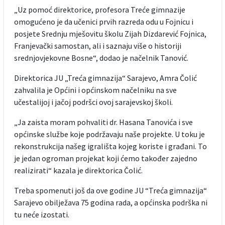
„Uz pomoć direktorice, profesora Treće gimnazije
omogućeno je da učenici prvih razreda odu u Fojnicu i
posjete Srednju mješovitu školu Zijah Dizdarević Fojnica,
Franjevački samostan, ali i saznaju više o historiji
srednjovjekovne Bosne“, dodao je načelnik Tanović.
Direktorica JU „Treća gimnazija“ Sarajevo, Amra Čolić
zahvalila je Općini i općinskom načelniku na sve
učestalijoj i jačoj podršci ovoj sarajevskoj školi.
„Ja zaista moram pohvaliti dr. Hasana Tanovića i sve
općinske službe koje podržavaju naše projekte. U toku je
rekonstrukcija našeg igrališta kojeg koriste i građani. To
je jedan ogroman projekat koji ćemo također zajedno
realizirati“ kazala je direktorica Čolić.
Treba spomenuti još da ove godine JU “Treća gimnazija“
Sarajevo obilježava 75 godina rada, a općinska podrška ni
tu neće izostati.