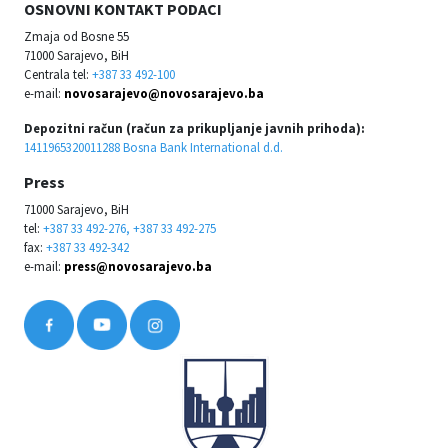
OSNOVNI KONTAKT PODACI
Zmaja od Bosne 55
71000 Sarajevo, BiH
Centrala tel:
+387 33 492-100
e-mail:
novosarajevo@novosarajevo.ba
Depozitni račun (račun za prikupljanje javnih prihoda):
1411965320011288 Bosna Bank International d.d.
Press
71000 Sarajevo, BiH
tel:
+387 33 492-276, +387 33 492-275
fax:
+387 33 492-342
e-mail:
press@novosarajevo.ba