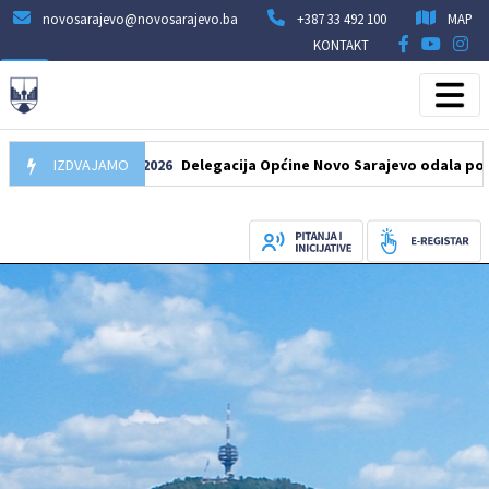
novosarajevo@novosarajevo.ba
+387 33 492 100
MAP
KONTAKT
IZDVAJAMO
07.08.2026
Delegacija Općine Novo Sarajevo odala počast še