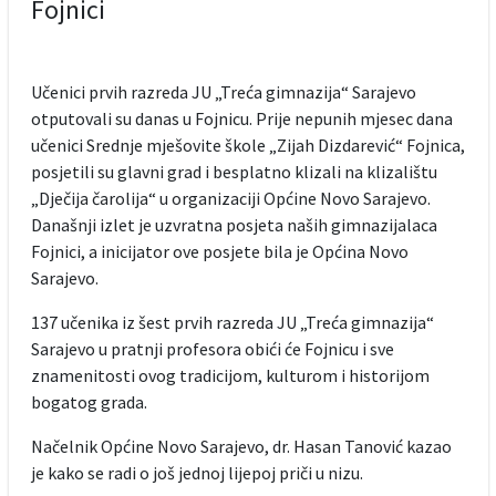
Fojnici
Učenici prvih razreda JU „Treća gimnazija“ Sarajevo
otputovali su danas u Fojnicu. Prije nepunih mjesec dana
učenici Srednje mješovite škole „Zijah Dizdarević“ Fojnica,
posjetili su glavni grad i besplatno klizali na klizalištu
„Dječija čarolija“ u organizaciji Općine Novo Sarajevo.
Današnji izlet je uzvratna posjeta naših gimnazijalaca
Fojnici, a inicijator ove posjete bila je Općina Novo
Sarajevo.
137 učenika iz šest prvih razreda JU „Treća gimnazija“
Sarajevo u pratnji profesora obići će Fojnicu i sve
znamenitosti ovog tradicijom, kulturom i historijom
bogatog grada.
Načelnik Općine Novo Sarajevo, dr. Hasan Tanović kazao
je kako se radi o još jednoj lijepoj priči u nizu.