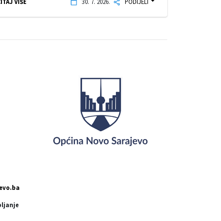
ITAJ VIŠE
30. 7. 2026.
PODIJELI
evo.ba
pljanje