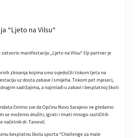
a “Ljeto na Vilsu“
zatvorio manifestaciju „Ljeto na Vilsu“ čiji partner je
nih zbivanja kojima smo svjedočili tokom ljeta na
festaciju uz dosta zabave i smijeha. Tokom pet mjeseci,
 drugim sadržajima, a najmlađi u zabavi i besplatnoj školi
mandata činimo sve da Općinu Novo Sarajevo ne gledamo
 se možemo družiti, igrati i imati mnogo različitih
je načelnik dr. Tanović.
ršenu besplatnu školu sporta “Challenge za male