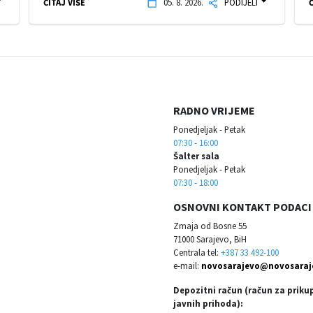
ČITAJ VIŠE
05. 8. 2026.
PODIJELI
Č
RADNO VRIJEME
Ponedjeljak - Petak
07:30 - 16:00
Šalter sala
Ponedjeljak - Petak
07:30 - 18:00
OSNOVNI KONTAKT PODACI
Zmaja od Bosne 55
71000 Sarajevo, BiH
Centrala tel:
+387 33 492-100
e-mail:
novosarajevo@novosaraj
Depozitni račun (račun za priku
javnih prihoda):