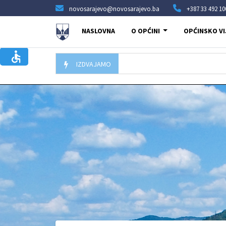
novosarajevo@novosarajevo.ba
+387 33 492 10
NASLOVNA
O OPĆINI
OPĆINSKO VI
IZDVAJAMO