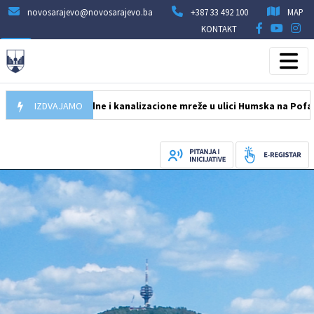
novosarajevo@novosarajevo.ba
+387 33 492 100
MAP
KONTAKT
va vodovodne i kanalizacione mreže u ulici Humska na Pofalićima
IZDVAJAMO