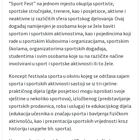
”Sport Fest” na jednom mjestu okuplja sportiste,
sportske stručnjake, trenere, kao i posjetioce, aktivne i
neaktivne iz različitih sfera sportskog djelovanja. Ovaj
događaj namijenjen je osobama koje se žele baviti
sportom i sportskim aktivnostima, kao i pojedincima koji
rade u sportskim klubovima i organizacijama, sportskim
školama, organizatorima sportskih događaja,
studentima i svim osobama koje su na različite načine
involvirani u sport i sportske aktivnosti ili to žele.
Koncept festivala sporta u okviru kojeg se održava sajam
sporta i sportskih aktivnosti sastoji se iz tri cjeline:
praktičnog dijela (gdje posjetioci mogu isprobati svoje
vještine u nekoliko sportova), izložbenog (predstavljanje
sportskih prodavnica, roba i usluga) te edukacijskog dijela
(edukacija učesnika o značaju sporta i bavljenja fizičkom
aktivnošću, kao i prezentacija sportskih vrijednosti kroz
historiju i uspjehe bh. sporta).