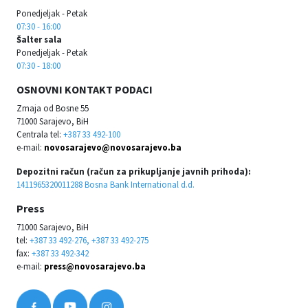
Ponedjeljak - Petak
07:30 - 16:00
Šalter sala
Ponedjeljak - Petak
07:30 - 18:00
OSNOVNI KONTAKT PODACI
Zmaja od Bosne 55
71000 Sarajevo, BiH
Centrala tel:
+387 33 492-100
e-mail:
novosarajevo@novosarajevo.ba
Depozitni račun (račun za prikupljanje javnih prihoda):
1411965320011288 Bosna Bank International d.d.
Press
71000 Sarajevo, BiH
tel:
+387 33 492-276, +387 33 492-275
fax:
+387 33 492-342
e-mail:
press@novosarajevo.ba