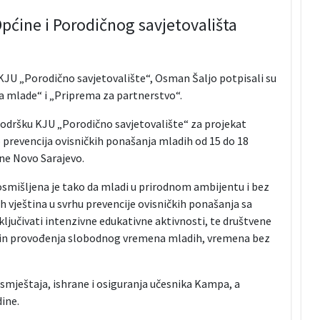
pćine i Porodičnog savjetovališta
r KJU „Porodično savjetovalište“, Osman Šaljo potpisali su
 mlade“ i „Priprema za partnerstvo“.
odršku KJU „Porodično savjetovalište“ za projekat
 prevencija ovisničkih ponašanja mladih od 15 do 18
ine Novo Sarajevo.
mišljena je tako da mladi u prirodnom ambijentu i bez
ih vještina u svrhu prevencije ovisničkih ponašanja sa
jučivati intenzivne edukativne aktivnosti, te društvene
 način provođenja slobodnog vremena mladih, vremena bez
 smještaja, ishrane i osiguranja učesnika Kampa, a
dine.