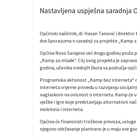
Nastavljena uspješna saradnja O
Općinski načelnik, dr. Hasan Tanović i direkto
dva Sporazuma o saradnji za projekte „Kamp za
Općina Novo Sarajevo već drugu godinu pruža p
„Kamp za mlade“. Cilj ovog projekta je zapravo
godina, učenika srednjih škola sa područja opć
Programska aktivnost „Kamp bez interneta“ os
interneta vrijeme provedu u razvijanju socijaln
naglaskom na ovisnost o internetu. Kamp će ukl
vježbe i igre koje predstavljaju alternativni
mobitela i interneta.
Općina će finansirati troškove prevoza, usluge
njegovo održavanje planirano je u maju ove go