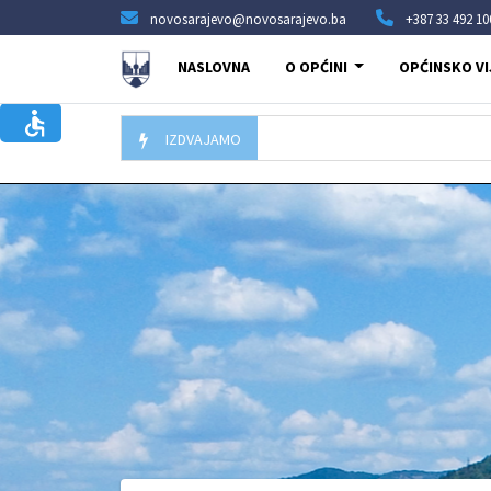
novosarajevo@novosarajevo.ba
+387 33 492 10
NASLOVNA
O OPĆINI
OPĆINSKO VI
IZDVAJAMO