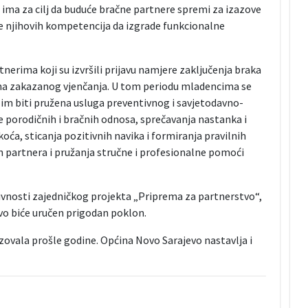
ima za cilj da buduće bračne partnere spremi za izazove
je njihovih kompetencija da izgrade funkcionalne
erima koji su izvršili prijavu namjere zaključenja braka
na zakazanog vjenčanja. U tom periodu mladencima se
 im biti pružena usluga preventivnog i savjetodavno-
e porodičnih i bračnih odnosa, sprečavanja nastanka i
ća, sticanja pozitivnih navika i formiranja pravilnih
ih partnera i pružanja stručne i profesionalne pomoći
ktivnosti zajedničkog projekta „Priprema za partnerstvo“,
vo biće uručen prigodan poklon.
zovala prošle godine. Općina Novo Sarajevo nastavlja i