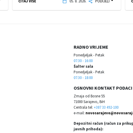
ČITAJ VIŠE
05. 8. 2026.
PODIJELI
Č
RADNO VRIJEME
Ponedjeljak - Petak
07:30 - 16:00
Šalter sala
Ponedjeljak - Petak
07:30 - 18:00
OSNOVNI KONTAKT PODACI
Zmaja od Bosne 55
71000 Sarajevo, BiH
Centrala tel:
+387 33 492-100
e-mail:
novosarajevo@novosaraj
Depozitni račun (račun za priku
javnih prihoda):