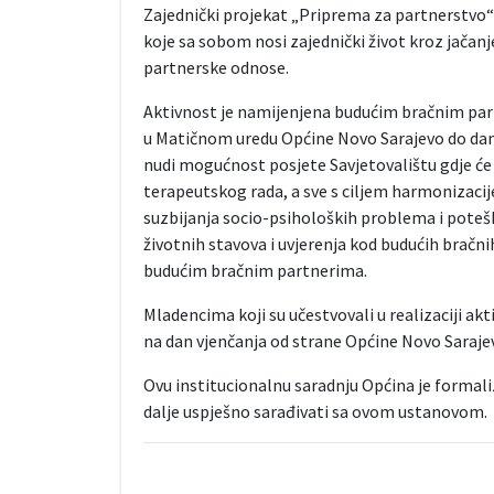
Zajednički projekat „Priprema za partnerstvo“ 
koje sa sobom nosi zajednički život kroz jačan
partnerske odnose.
Aktivnost je namijenjena budućim bračnim partn
u Matičnom uredu Općine Novo Sarajevo do da
nudi mogućnost posjete Savjetovalištu gdje će
terapeutskog rada, a sve s ciljem harmonizacij
suzbijanja socio-psiholoških problema i poteško
životnih stavova i uvjerenja kod budućih bračn
budućim bračnim partnerima.
Mladencima koji su učestvovali u realizaciji a
na dan vjenčanja od strane Općine Novo Saraje
Ovu institucionalnu saradnju Općina je formali
dalje uspješno sarađivati sa ovom ustanovom.