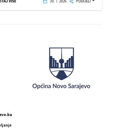
ITAJ VIŠE
30. 7. 2026.
PODIJELI
evo.ba
pljanje