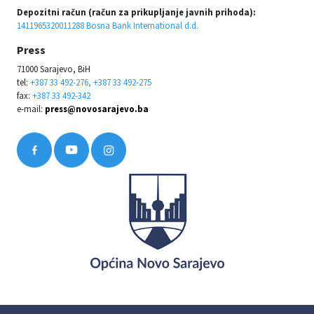
Depozitni račun (račun za prikupljanje javnih prihoda):
1411965320011288 Bosna Bank International d.d.
Press
71000 Sarajevo, BiH
tel:
+387 33 492-276, +387 33 492-275
fax:
+387 33 492-342
e-mail:
press@novosarajevo.ba