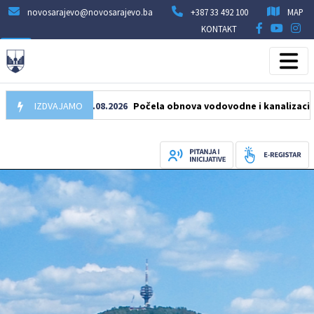
novosarajevo@novosarajevo.ba
+387 33 492 100
MAP
KONTAKT
IZDVAJAMO
05.08.2026
Počela obnova vodovodne i kanalizacione mrež