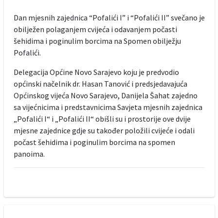
Dan mjesnih zajednica “Pofalići I” i “Pofalići II” svečano je
obilježen polaganjem cvijeća i odavanjem počasti
šehidima i poginulim borcima na Spomen obilježju
Pofalići.
Delegacija Općine Novo Sarajevo koju je predvodio
općinski načelnik dr. Hasan Tanović i predsjedavajuća
Općinskog vijeća Novo Sarajevo, Danijela Šahat zajedno
sa vijećnicima i predstavnicima Savjeta mjesnih zajednica
„Pofalići I“ i „Pofalići II“ obišli su i prostorije ove dvije
mjesne zajednice gdje su također položili cvijeće i odali
počast šehidima i poginulim borcima na spomen
panoima.