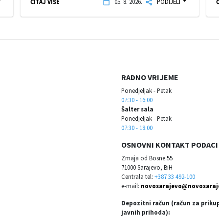
ČITAJ VIŠE
05. 8. 2026.
PODIJELI
Č
RADNO VRIJEME
Ponedjeljak - Petak
07:30 - 16:00
Šalter sala
Ponedjeljak - Petak
07:30 - 18:00
OSNOVNI KONTAKT PODACI
Zmaja od Bosne 55
71000 Sarajevo, BiH
Centrala tel:
+387 33 492-100
e-mail:
novosarajevo@novosaraj
Depozitni račun (račun za priku
javnih prihoda):