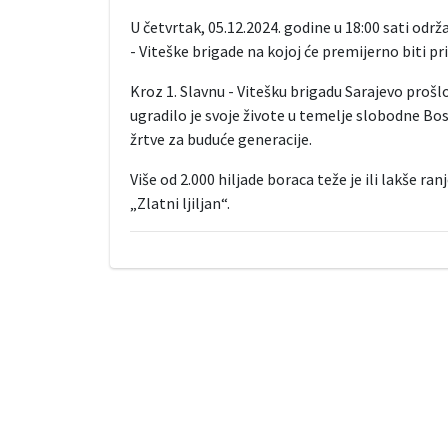
U četvrtak, 05.12.2024. godine u 18:00 sati odr
- Viteške brigade na kojoj će premijerno biti p
Kroz 1. Slavnu - Vitešku brigadu Sarajevo proš
ugradilo je svoje živote u temelje slobodne Bosn
žrtve za buduće generacije.
Više od 2.000 hiljade boraca teže je ili lakše r
„Zlatni ljiljan“.