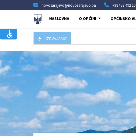
novosarajevo@novosarajevo.ba
+387 33 492 10
NASLOVNA
O OPĆINI
OPĆINSKO VI
IZDVAJAMO