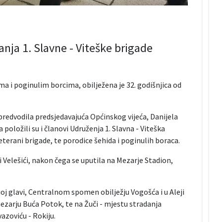
anja 1. Slavne - Viteške brigade
a i poginulim borcima, obilježena je 32. godišnjica od
predvodila predsjedavajuća Općinskog vijeća, Danijela
 položili su i članovi Udruženja 1. Slavna - Viteška
eterani brigade, te porodice šehida i poginulih boraca.
 i Velešići, nakon čega se uputila na Mezarje Stadion,
oj glavi, Centralnom spomen obilježju Vogošća i u Aleji
zarju Buća Potok, te na Žuči - mjestu stradanja
azoviću - Rokiju.