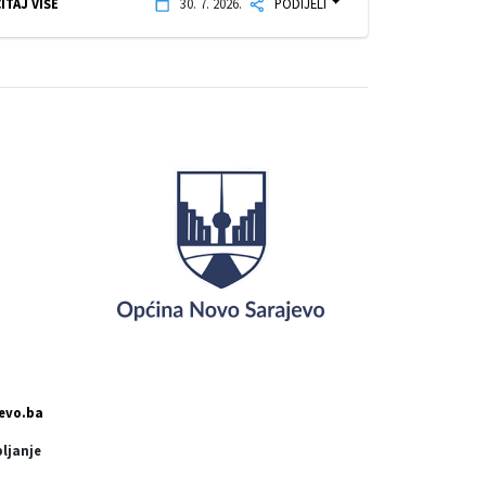
ITAJ VIŠE
30. 7. 2026.
PODIJELI
evo.ba
pljanje