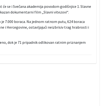
žat će se i Svečana akademija povodom godišnjice 1. Slavne
rikazan dokumentarni film „Slavni vitezovi“.
lo je 7.000 boraca. Na jednom ratnom putu, 624 boraca
e i Hercegovine, ostavljajući neizbrisiv trag hrabrosti i
anjeno, dok je 71 pripadnik odlikovan ratnim priznanjem