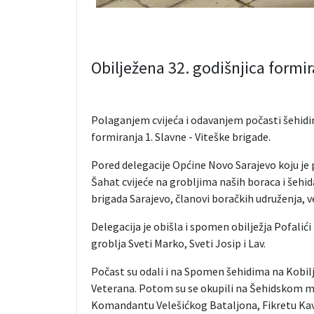
Obilježena 32. godišnjica formir
Polaganjem cvijeća i odavanjem počasti šehidim
formiranja 1. Slavne - Viteške brigade.
Pored delegacije Općine Novo Sarajevo koju je 
Šahat cvijeće na grobljima naših boraca i šehida
brigada Sarajevo, članovi boračkih udruženja, v
Delegacija je obišla i spomen obilježja Pofalići
groblja Sveti Marko, Sveti Josip i Lav.
Počast su odali i na Spomen šehidima na Kobilj
Veterana. Potom su se okupili na Šehidskom me
Komandantu Velešićkog Bataljona, Fikretu Kav