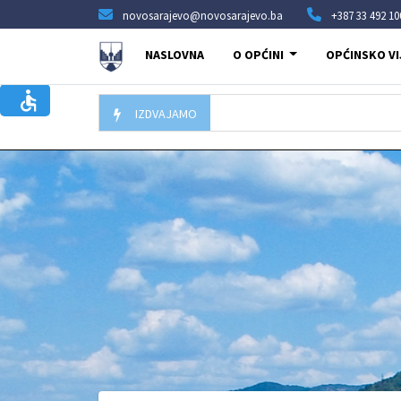
novosarajevo@novosarajevo.ba
+387 33 492 10
NASLOVNA
O OPĆINI
OPĆINSKO VI
IZDVAJAMO