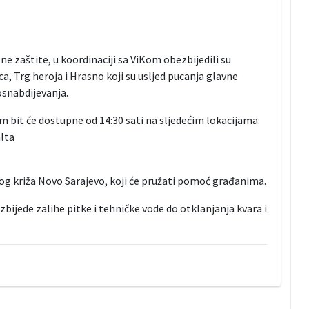
e zaštite, u koordinaciji sa ViKom obezbijedili su
a, Trg heroja i Hrasno koji su usljed pucanja glavne
osnabdijevanja.
 bit će dostupne od 14:30 sati na sljedećim lokacijama:
alta
og križa Novo Sarajevo, koji će pružati pomoć građanima.
ijede zalihe pitke i tehničke vode do otklanjanja kvara i