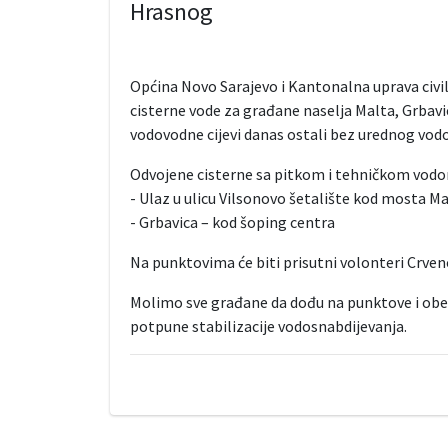
Hrasnog
Općina Novo Sarajevo i Kantonalna uprava civiln
cisterne vode za građane naselja Malta, Grbavic
vodovodne cijevi danas ostali bez urednog vod
Odvojene cisterne sa pitkom i tehničkom vodom
- Ulaz u ulicu Vilsonovo šetalište kod mosta M
- Grbavica – kod šoping centra
Na punktovima će biti prisutni volonteri Crven
Molimo sve građane da dođu na punktove i obezb
potpune stabilizacije vodosnabdijevanja.