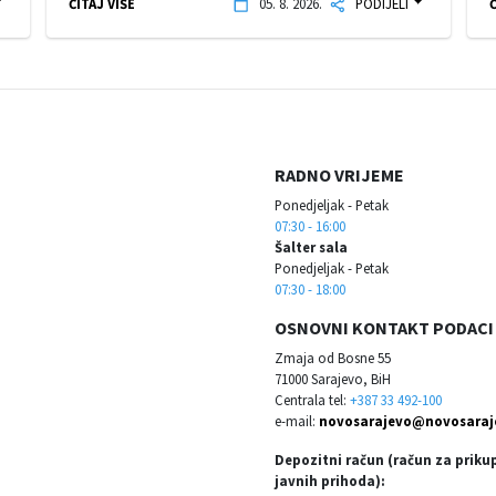
ČITAJ VIŠE
05. 8. 2026.
PODIJELI
Č
RADNO VRIJEME
Ponedjeljak - Petak
07:30 - 16:00
Šalter sala
Ponedjeljak - Petak
07:30 - 18:00
OSNOVNI KONTAKT PODACI
Zmaja od Bosne 55
71000 Sarajevo, BiH
Centrala tel:
+387 33 492-100
e-mail:
novosarajevo@novosaraj
Depozitni račun (račun za priku
javnih prihoda):