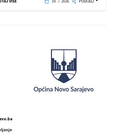
ITAJ VIŠE
30. 7. 2026.
PODIJELI
evo.ba
pljanje