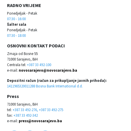
RADNO VRIJEME
Ponedjeljak - Petak
07:30 - 16:00
Šalter sala
Ponedjeljak - Petak
07:30 - 18:00
OSNOVNI KONTAKT PODACI
Zmaja od Bosne 55
71000 Sarajevo, BiH
Centrala tel:
+387 33 492-100
e-mail:
novosarajevo@novosarajevo.ba
Depozitni račun (račun za prikupljanje javnih prihoda):
1411965320011288 Bosna Bank International d.d.
Press
71000 Sarajevo, BiH
tel:
+387 33 492-276, +387 33 492-275
fax:
+387 33 492-342
e-mail:
press@novosarajevo.ba