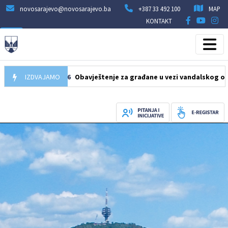
novosarajevo@novosarajevo.ba
+387 33 492 100
MAP
KONTAKT
10.08.2026
IZDVAJAMO
Obavještenje za građane u vezi vandalskog oštećenja li