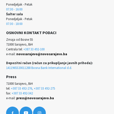
Ponedjeljak - Petak
07:30 - 16:00
Šalter sala
Ponedjeljak - Petak
07:30 - 18:00
OSNOVNI KONTAKT PODACI
Zmaja od Bosne 55
71000 Sarajevo, BiH
Centrala tel:
+387 33 492-100
e-mail:
novosarajevo@novosarajevo.ba
Depozitni račun (račun za prikupljanje javnih prihoda):
1411965320011288 Bosna Bank International d.d.
Press
71000 Sarajevo, BiH
tel:
+387 33 492-276, +387 33 492-275
fax:
+387 33 492-342
e-mail:
press@novosarajevo.ba