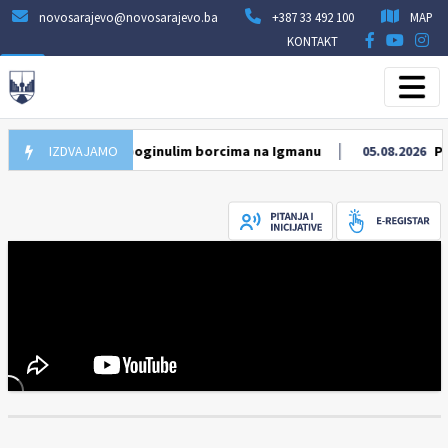
novosarajevo@novosarajevo.ba
+387 33 492 100
MAP
KONTAKT
dima i poginulim borcima na Igmanu
IZDVAJAMO
05.08.2026
Počela obnova v